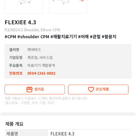
FLEXIEE 4.3
FLEXIEE4.3 Shoulder, Elbow CPM
#CPM
#shoulder CPM
#재활치료기기
#어깨
#관절
#팔꿈치
셀러명
케어테크
기업유형
제조업, 서비스업
주요품목
의료기기 개발용역
전화번호
0504-1361-0882
셀러홈
관심제품
제품 카탈로그 다운로드 시 해당 셀러에게 알림이 표시됩니다.
(표시정보 : 기업명, 부서, 이름, 직위)
제품 개요
제품명
FLEXIEE 4.3