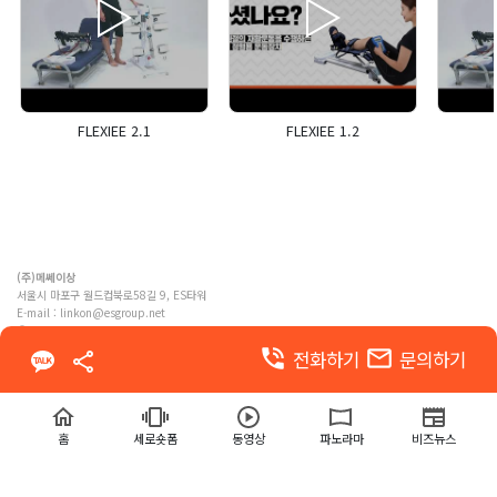
FLEXIEE 2.1
FLEXIEE 1.2
(주)메쎄이상
서울시 마포구 월드컵북로58길 9, ES타워
E-mail :
linkon@esgroup.net
ⓒ MESSE ESANG. Co., Ltd. ALL RIGHTS RESERVED
phone_in_talk
email
전화하기
문의하기
이용약관
개인정보 처리방침
홈
세로숏폼
동영상
파노라마
비즈뉴스