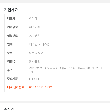
기업개요
대표자
이미애
기업유형
제조업체
설립연도
2009년
업태
제조업, 서비스업
종목
의료·제약업
직원 수
5 ~ 49명
경기 성남시 중원구 사기막골로 124 (상대원동, SKn테크노파
주소
크)
주요제품
FLEXIEE
대표 전화번호
0504-1361-0882
수신인