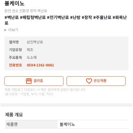
볼케이노
완전 연소 친환경 장작 벽난로
#벽난로
#매립형벽난로
#전기벽난로
#난방
#장작
#주물난로
#화목난
로
더보기
셀러명
삼진벽난로
기업유형
제조
주요품목
도소매
전화번호
0504-1361-0061
셀러홈
관심제품
제품 카탈로그 다운로드 시 해당 셀러에게 알림이 표시됩니다.
(표시정보 : 기업명, 부서, 이름, 직위)
제품 개요
제품명
볼케이노