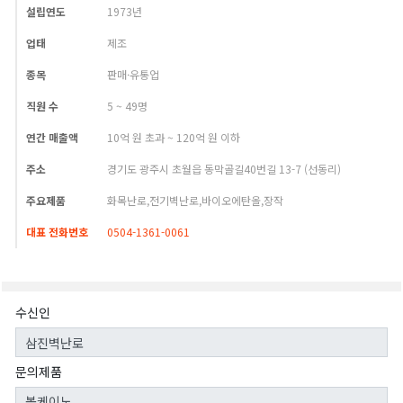
설립연도
1973년
업태
제조
종목
판매·유통업
직원 수
5 ~ 49명
연간 매출액
10억 원 초과 ~ 120억 원 이하
주소
경기도 광주시 초월읍 동막골길40번길 13-7 (선동리)
주요제품
화목난로,전기벽난로,바이오에탄올,장작
대표 전화번호
0504-1361-0061
수신인
문의제품