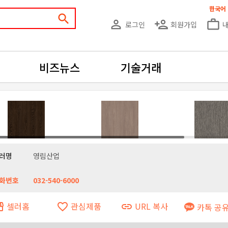
한국어
search
person_outline
person_add
work_outline
로그인
회원가입
비즈뉴스
기술거래
러명
영림산업
화번호
032-540-6000
셀러홈
관심제품
URL 복사
ront
favorite_border
link
카톡 공