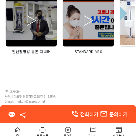
전신촬영용 롱본 디텍터
STANDARD M10
(주)메쎄이상
서울시 마포구 월드컵북로58길 9, ES타워
E-mail :
linkon@esgroup.net
ⓒ MESSE ESANG. Co., Ltd. ALL RIGHTS RESERVED
phone_in_talk
email
전화하기
문의하기
이용약관
개인정보 처리방침
홈
세로숏폼
동영상
파노라마
비즈뉴스