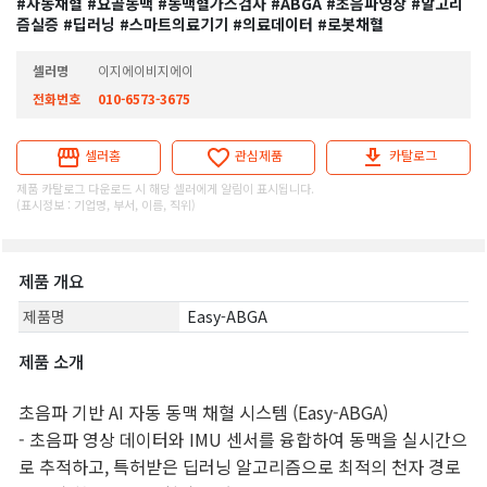
#자동채혈
#요골동맥
#동맥혈가스검사
#ABGA
#초음파영상
#알고리
즘실증
#딥러닝
#스마트의료기기
#의료데이터
#로봇채혈
셀러명
이지에이비지에이
전화번호
010-6573-3675
셀러홈
관심제품
카탈로그
제품 카탈로그 다운로드 시 해당 셀러에게 알림이 표시됩니다.
(표시정보 : 기업명, 부서, 이름, 직위)
제품 개요
제품명
Easy-ABGA
제품 소개