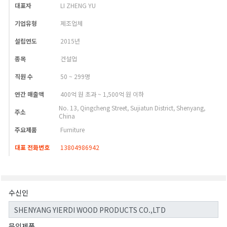
대표자
LI ZHENG YU
기업유형
제조업체
설립연도
2015년
종목
건설업
직원 수
50 ~ 299명
연간 매출액
400억 원 초과 ~ 1,500억 원 이하
No. 13, Qingcheng Street, Sujiatun District, Shenyang,
주소
China
주요제품
Furniture
대표 전화번호
13804986942
수신인
문의제품