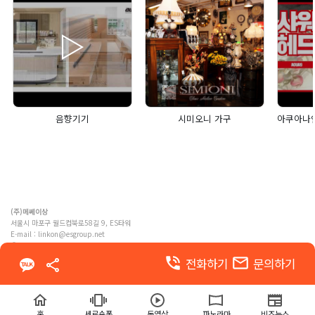
음향기기
시미오니 가구
(주)메쎄이상
서울시 마포구 월드컵북로58길 9, ES타워
E-mail :
linkon@esgroup.net
ⓒ MESSE ESANG. Co., Ltd. ALL RIGHTS RESERVED
phone_in_talk
email
전화하기
문의하기
이용약관
개인정보 처리방침
홈
세로숏폼
동영상
파노라마
비즈뉴스