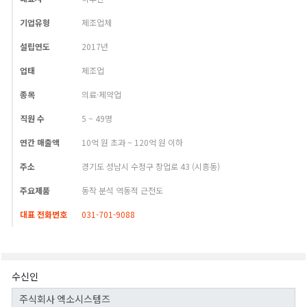
기업유형
제조업체
설립연도
2017년
업태
제조업
종목
의료·제약업
직원 수
5 ~ 49명
연간 매출액
10억 원 초과 ~ 120억 원 이하
주소
경기도 성남시 수정구 창업로 43 (시흥동)
주요제품
동작 분석 역동적 근전도
대표 전화번호
031-701-9088
수신인