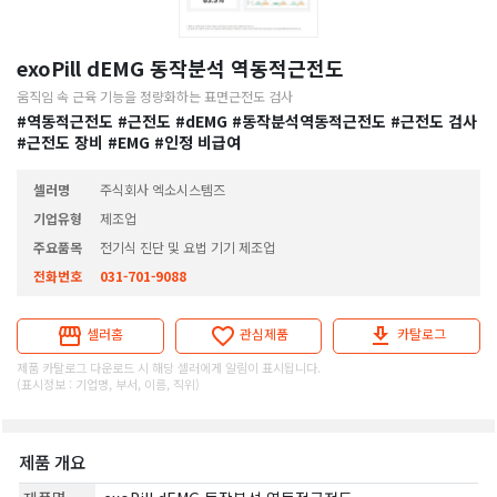
exoPill dEMG 동작분석 역동적근전도
움직임 속 근육 기능을 정량화하는 표면근전도 검사
#역동적근전도
#근전도
#dEMG
#동작분석역동적근전도
#근전도 검사
#근전도 장비
#EMG
#인정 비급여
셀러명
주식회사 엑소시스템즈
기업유형
제조업
주요품목
전기식 진단 및 요법 기기 제조업
전화번호
031-701-9088
셀러홈
관심제품
카탈로그
제품 카탈로그 다운로드 시 해당 셀러에게 알림이 표시됩니다.
(표시정보 : 기업명, 부서, 이름, 직위)
제품 개요