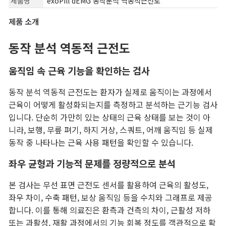
제품명
exoPill dEMG 동작분석 역동적근전도
제품 소개