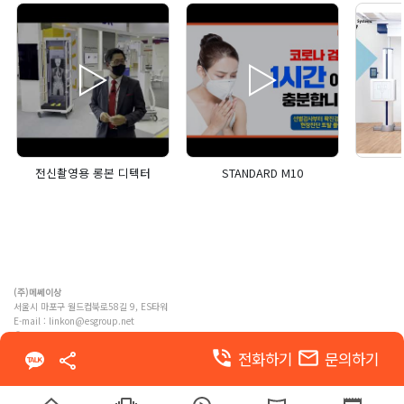
전신촬영용 롱본 디텍터
STANDARD M10
(주)메쎄이상
서울시 마포구 월드컵북로58길 9, ES타워
E-mail :
linkon@esgroup.net
ⓒ MESSE ESANG. Co., Ltd. ALL RIGHTS RESERVED
phone_in_talk
email
전화하기
문의하기
이용약관
개인정보 처리방침