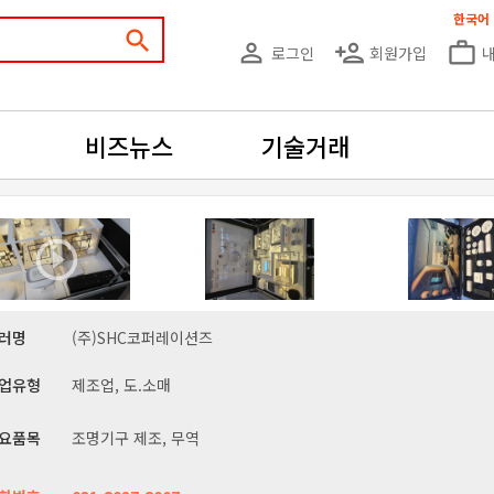
한국어
search
person_outline
person_add
work_outline
로그인
회원가입
비즈뉴스
기술거래
러명
(주)SHC코퍼레이션즈
업유형
제조업, 도.소매
요품목
조명기구 제조, 무역