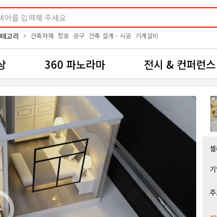
arrow_right
카테고리
건축자재
창호
공구
건축 설계ㆍ시공
기계설비
상
360 파노라마
전시 & 컨퍼런스
셀
기
주