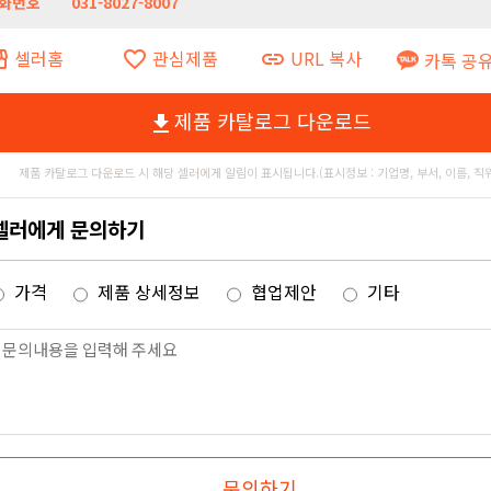
화번호
031-8027-8007
셀러홈
관심제품
URL 복사
ront
favorite_border
link
카톡 공
제품 카탈로그 다운로드
file_download
제품 카탈로그 다운로드 시 해당 셀러에게 알림이 표시됩니다.(표시정보 : 기업명, 부서, 이름, 직
셀러에게 문의하기
가격
제품 상세정보
협업제안
기타
문의하기