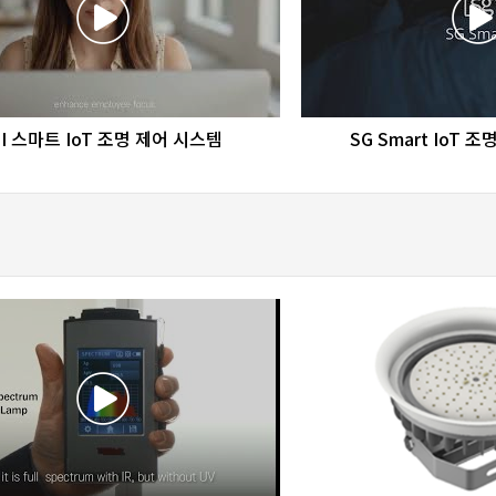
favorite_border
share
favorite_border
sha
LI 스마트 IoT 조명 제어 시스템
SG Smart IoT 