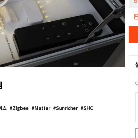
전
storef
템
피스
Zigbee
Matter
Sunricher
SHC