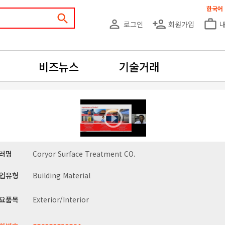
한국어
search
person_outline
person_add
work_outline
로그인
회원가입
비즈뉴스
기술거래
러명
Coryor Surface Treatment CO.
업유형
Building Material
요품목
Exterior/Interior