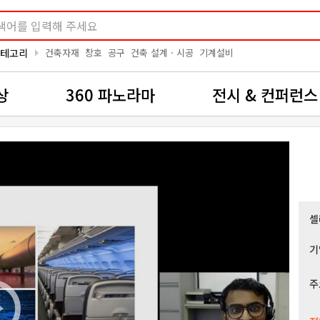
arrow_right
카테고리
건축자재
창호
공구
건축 설계ㆍ시공
기계설비
상
360 파노라마
전시 & 컨퍼런스
셀
기
주