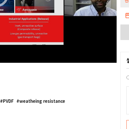
전
storef
PVDF
weatheing resistance