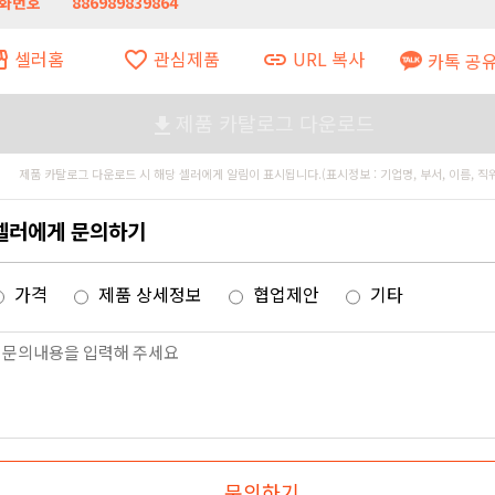
화번호
886989839864
셀러홈
관심제품
URL 복사
ront
favorite_border
link
카톡 공
제품 카탈로그 다운로드
file_download
제품 카탈로그 다운로드 시 해당 셀러에게 알림이 표시됩니다.(표시정보 : 기업명, 부서, 이름, 직
셀러에게 문의하기
가격
제품 상세정보
협업제안
기타
문의하기