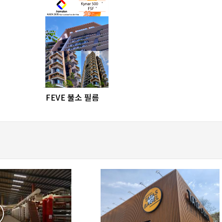
favorite_border
share
FEVE 불소 필름