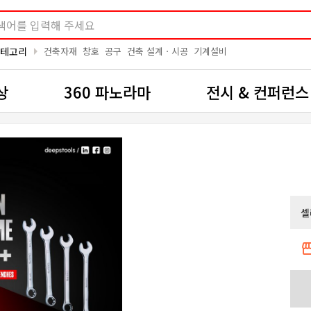
arrow_right
카테고리
건축자재
창호
공구
건축 설계ㆍ시공
기계설비
상
360 파노라마
전시 & 컨퍼런스
셀
storef