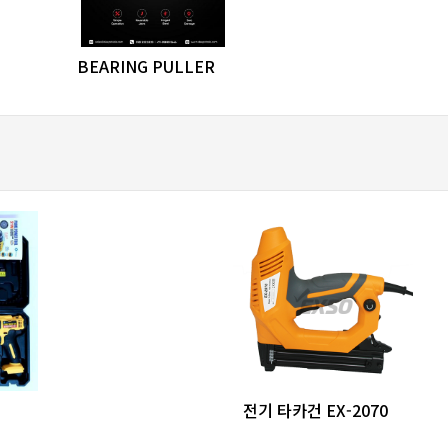
favorite_border
share
BEARING PULLER
re
favorite_border
share
전기 타카건 EX-2070