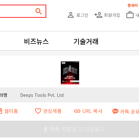
한국어
search
person_outline
person_add
work_outline
로그인
회원가입
비즈뉴스
기술거래
러명
Deeps Tools Pvt. Ltd
셀러홈
관심제품
URL 복사
ront
favorite_border
link
카톡 공
제품 카탈로그 다운로드
file_download