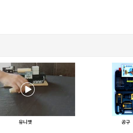
favorite_border
share
favorite_border
sha
유니맷
공구