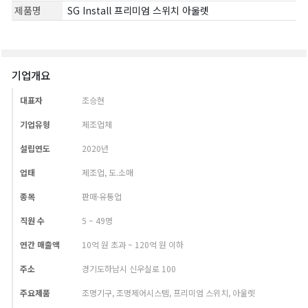
제품명
SG Install 프리미엄 스위치 아울렛
기업개요
대표자
조승현
기업유형
제조업체
설립연도
2020년
업태
제조업, 도.소매
종목
판매·유통업
직원 수
5 ~ 49명
연간 매출액
10억 원 초과 ~ 120억 원 이하
주소
경기도하남시 신우실로 100
주요제품
조명기구, 조명제어시스템, 프리미엄 스위치, 아울렛