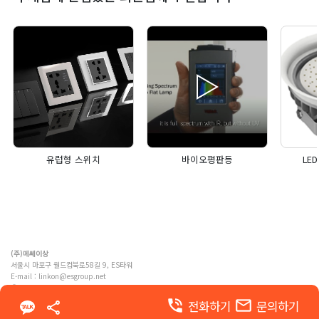
유럽형 스위치
바이오평판등
LE
(주)메쎄이상
서울시 마포구 월드컵북로58길 9, ES타워
E-mail :
linkon@esgroup.net
ⓒ MESSE ESANG. Co., Ltd. ALL RIGHTS RESERVED
phone_in_talk
email
전화하기
문의하기
이용약관
개인정보 처리방침