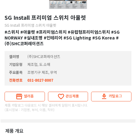
SG Install 프리미엄 스위치 아울렛
SG Install 프리미엄 스위치 아울렛
#스위치
#아울렛
#프리미엄스위치
#유럽형프리미엄스위치
#SG
NORWAY
#실내조명
#인테리어
#SG Lighting
#SG Korea
#
(주)SHC코퍼레이션즈
셀러명
(주)SHC코퍼레이션즈
기업유형
제조업, 도.소매
주요품목
조명기구 제조, 무역
전화번호
031-8027-8007
셀러홈
관심제품
카탈로그
제품 카탈로그 다운로드 시 해당 셀러에게 알림이 표시됩니다.
(표시정보 : 기업명, 부서, 이름, 직위)
제품 개요