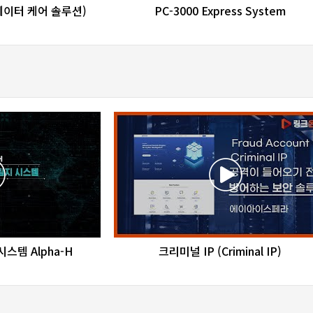
re
favorite_border
share
 데이터 케어 솔루션)
PC-3000 Express System
re
favorite_border
share
스템 Alpha-H
크리미널 IP (Criminal IP)