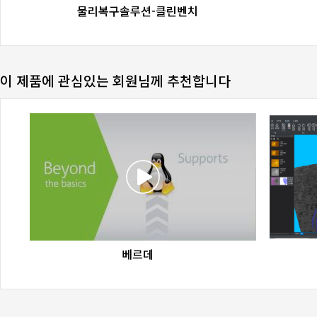
favorite_border
share
물리복구솔루션-클린벤치
이 제품에 관심있는 회원님께 추천합니다
favorite_border
share
베르데