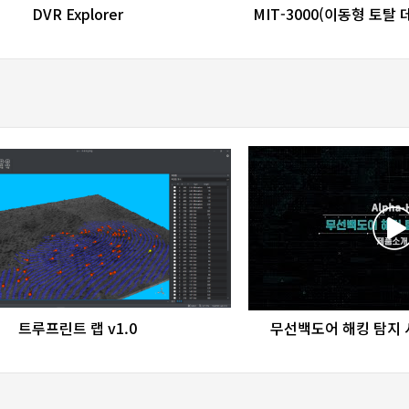
favorite_border
share
favorite_border
sha
DVR Explorer
MIT-3000(이동형 토탈
favorite_border
share
favorite_border
sha
트루프린트 랩 v1.0
무선백도어 해킹 탐지 시