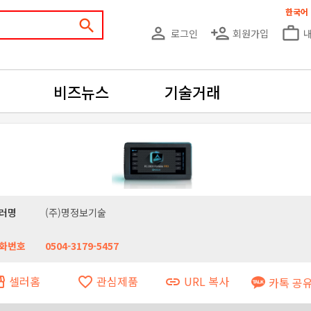
한국어
search
person_outline
person_add
work_outline
로그인
회원가입
비즈뉴스
기술거래
러명
(주)명정보기술
화번호
0504-3179-5457
셀러홈
관심제품
URL 복사
ront
favorite_border
link
카톡 공