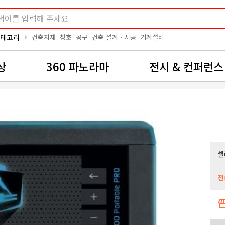
arrow_right
카테고리
건축자재
창호
공구
건축 설계ㆍ시공
기계설비
상
360 파노라마
전시 & 컨퍼런스
셀
전
storef