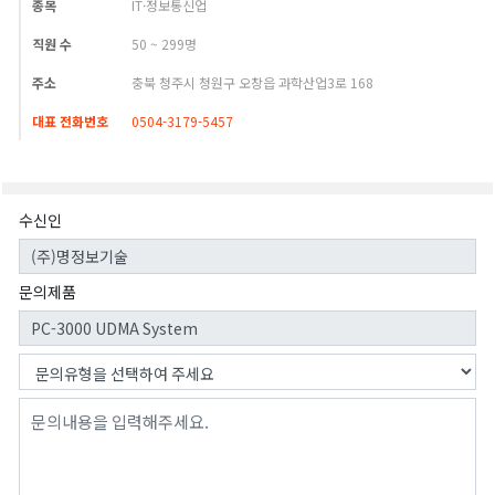
종목
IT·정보통신업
직원 수
50 ~ 299명
주소
충북 청주시 청원구 오창읍 과학산업3로 168
대표 전화번호
0504-3179-5457
수신인
문의제품