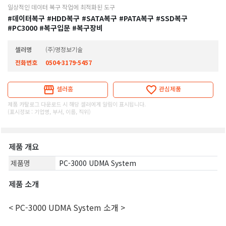
일상적인 데이터 복구 작업에 최적화된 도구
#데이터복구
#HDD복구
#SATA복구
#PATA복구
#SSD복구
#PC3000
#복구입문
#복구장비
셀러명
(주)명정보기술
전화번호
0504-3179-5457
셀러홈
관심제품
제품 카탈로그 다운로드 시 해당 셀러에게 알림이 표시됩니다.
(표시정보 : 기업명, 부서, 이름, 직위)
제품 개요
제품명
PC-3000 UDMA System
제품 소개