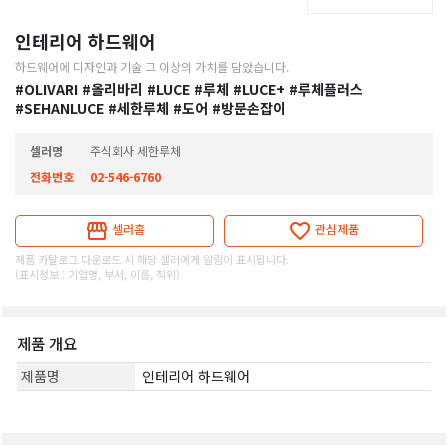
인테리어 하드웨어
하드웨어에 디자인과 기술 그 이상의 가치를 담았습니다.
#OLIVARI
#올리바리
#LUCE
#루체
#LUCE+
#루체플러스
#SEHANLUCE
#세한루체
#도어
#방문손잡이
셀러명
주식회사 세한루체
전화번호
02-546-6760
셀러홈
관심제품
제품 카탈로그 다운로드 시 해당 셀러에게 알림이 표시됩니다.
(표시정보 : 기업명, 부서, 이름, 직위)
제품 개요
제품명
인테리어 하드웨어