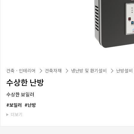
건축ㆍ인테리어
건축자재
냉난방 및 환기설비
난방설비
수상한 난방
수상한 보일러
보일러
난방
더보기