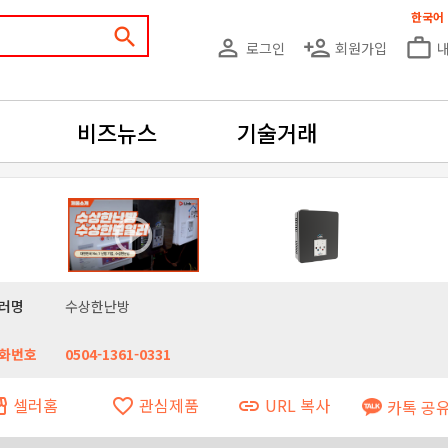
한국어
search
person_outline
person_add
work_outline
로그인
회원가입
비즈뉴스
기술거래
러명
수상한난방
화번호
0504-1361-0331
셀러홈
관심제품
URL 복사
ront
favorite_border
link
카톡 공