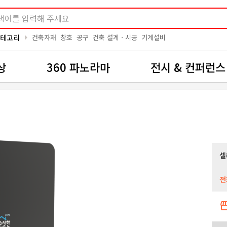
arrow_right
카테고리
건축자재
창호
공구
건축 설계ㆍ시공
기계설비
상
360 파노라마
전시 & 컨퍼런스
셀
전
storef