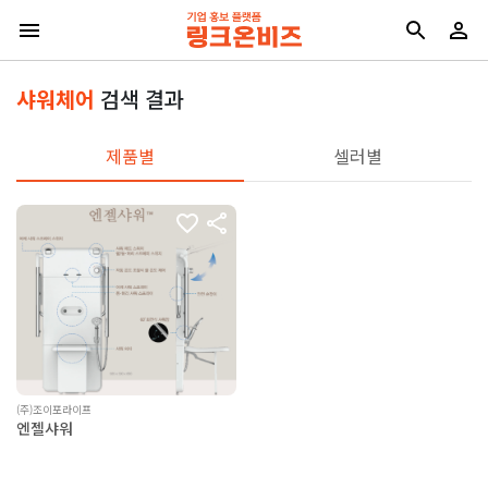
샤워체어
검색 결과
제품별
셀러별
(주)조이포라이프
엔젤샤워