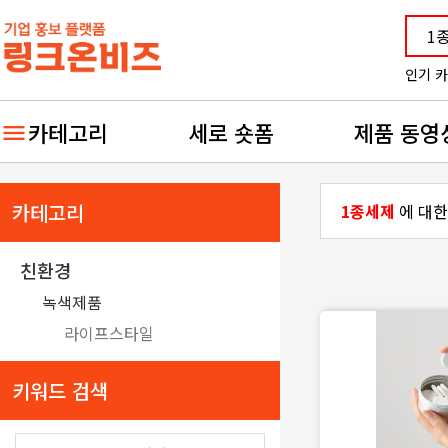
인기 
카테고리
세로 숏폼
제품 동영
카테고리
1종세제
에 대한
친환경
녹색제품
라이프스타일
키워드 검색