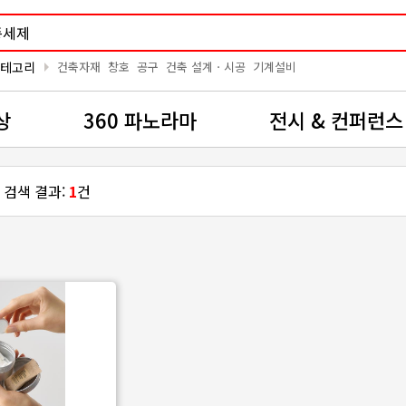
arrow_right
카테고리
건축자재
창호
공구
건축 설계ㆍ시공
기계설비
상
360 파노라마
전시 & 컨퍼런스
 검색 결과:
1
건