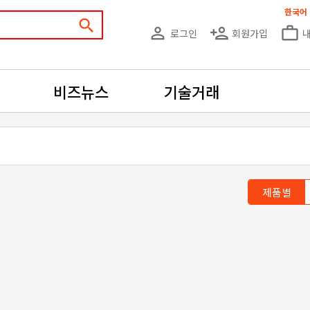
한국어
search
person_outline
person_add
work_outline
로그인
회원가입
비즈뉴스
기술거래
제품별