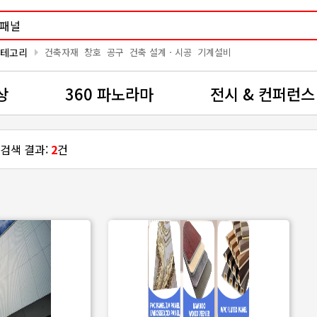
arrow_right
카테고리
건축자재
창호
공구
건축 설계ㆍ시공
기계설비
상
360 파노라마
전시 & 컨퍼런스
 검색 결과:
2
건