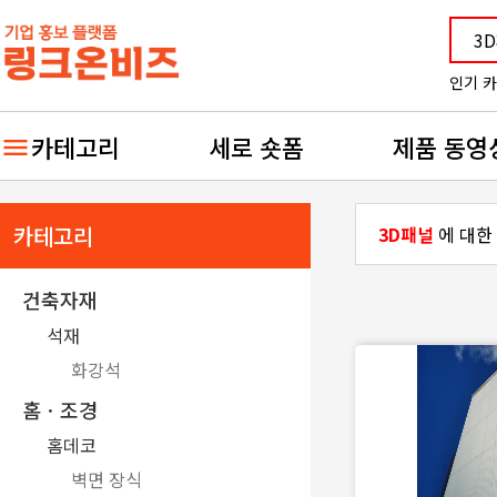
인기 
카테고리
세로 숏폼
제품 동영
카테고리
3D패널
에 대한
건축자재
석재
화강석
홈ㆍ조경
홈데코
벽면 장식