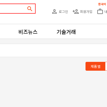
한국어
search
person_outline
person_add
work_outline
로그인
회원가입
비즈뉴스
기술거래
제품별