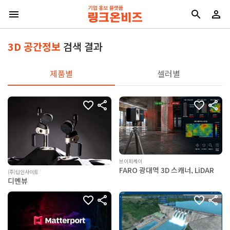
3D 공간정보
검색 결과
제품별
셀러별
브이피케이
FARO 광대역 3D 스캐너, LiDAR
(주)딥인사이트
디멘뷰