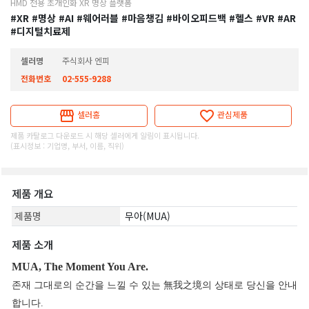
HMD 전용 초개인화 XR 명상 플랫폼
#XR
#명상
#AI
#웨어러블
#마음챙김
#바이오피드백
#헬스
#VR
#AR
#디지털치료제
셀러명
주식회사 엔피
전화번호
02-555-9288
셀러홈
관심제품
제품 카탈로그 다운로드 시 해당 셀러에게 알림이 표시됩니다.
(표시정보 : 기업명, 부서, 이름, 직위)
제품 개요
제품명
무아(MUA)
제품 소개