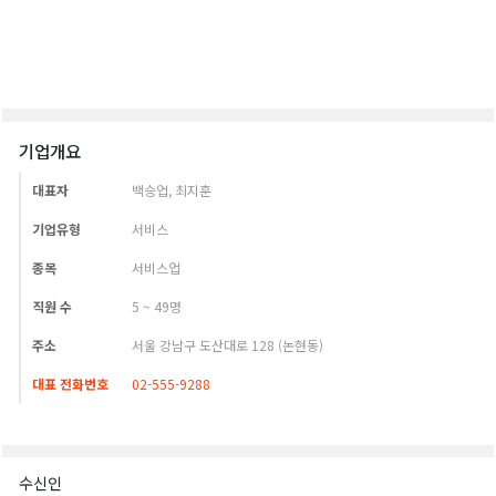
기업개요
대표자
백승업, 최지훈
기업유형
서비스
종목
서비스업
직원 수
5 ~ 49명
주소
서울 강남구 도산대로 128 (논현동)
대표 전화번호
02-555-9288
수신인