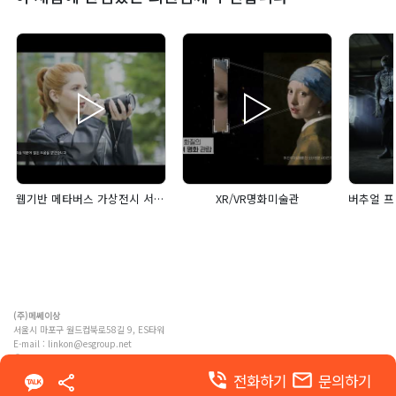
웹기반 메타버스 가상전시 서비스 NETstarium
XR/VR명화미술관
(주)메쎄이상
서울시 마포구 월드컵북로58길 9, ES타워
E-mail :
linkon@esgroup.net
ⓒ MESSE ESANG. Co., Ltd. ALL RIGHTS RESERVED
phone_in_talk
email
전화하기
문의하기
이용약관
개인정보 처리방침