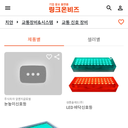
치안
arrow_right
교통장비&시스템
arrow_right
교통 신호 장비
제품별
셀러별
주식회사 알앤지글로벌
성풍솔레드(주)
눈높이신호등
LED 바닥신호등