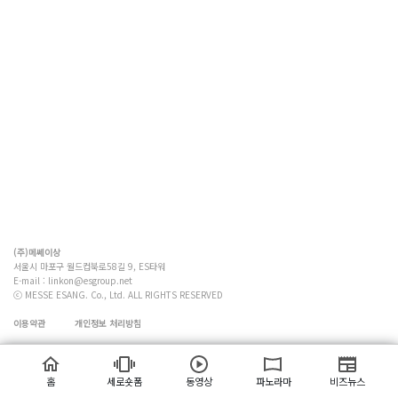
(주)메쎄이상
서울시 마포구 월드컵북로58길 9, ES타워
E-mail :
linkon@esgroup.net
ⓒ MESSE ESANG. Co., Ltd. ALL RIGHTS RESERVED
이용약관
개인정보 처리방침
홈
세로숏폼
동영상
파노라마
비즈뉴스