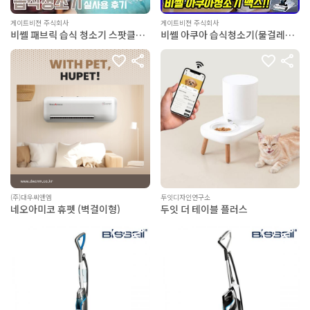
게이트비젼 주식회사
게이트비젼 주식회사
비쎌 패브릭 습식 청소기 스팟클린
비쎌 아쿠아 습식청소기(물걸레
프로히트 3698V
+진공청소기) 크로스웨이브 맥스
3.0(무선) 2765S
(주)대우씨앤엠
두잇디자인연구소
네오아미코 휴펫 (벽걸이형)
두잇 더 테이블 플러스