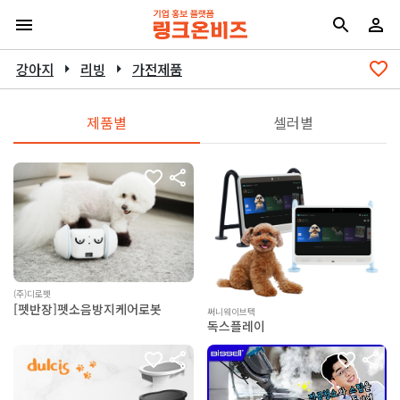
강아지
arrow_right
리빙
arrow_right
가전제품
제품별
셀러별
(주)디로펫
[펫반장]펫소음방지케어로봇
써니웨이브텍
독스플레이