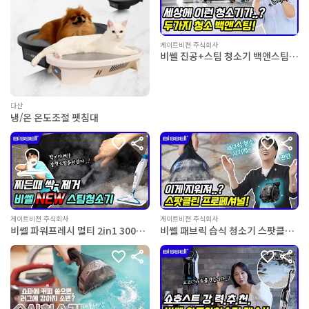
게이트비젼 주식회사
비쎌 진공+스팀 청소기 백앤스팀
(Vac&Steam) 1977S
다산
냉/온 온도조절 펫침대
게이트비젼 주식회사
게이트비젼 주식회사
비쎌 파워프레시 멀티 2in1 3004S
비쎌 패브릭 습식 청소기 스팟클린
스팀 청소기
프로페셔널 1558S