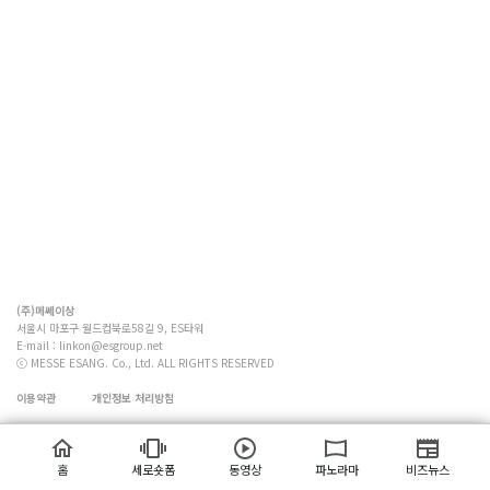
(주)메쎄이상
서울시 마포구 월드컵북로58길 9, ES타워
E-mail :
linkon@esgroup.net
ⓒ MESSE ESANG. Co., Ltd. ALL RIGHTS RESERVED
이용약관
개인정보 처리방침
홈
세로숏폼
동영상
파노라마
비즈뉴스