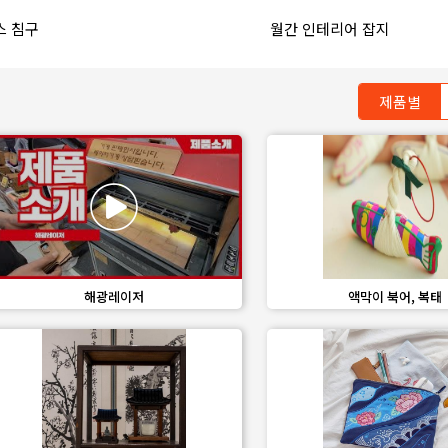
hare
favorite_border
share
스 침구
월간 인테리어 잡지
제품별
favorite_border
share
favorite_border
share
해광레이저
액막이 북어, 복태