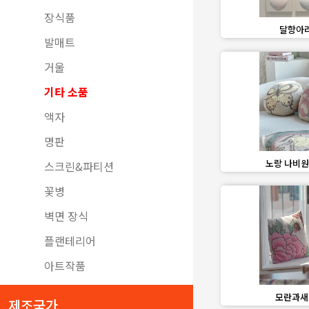
장식품
favorite_border
달항아리
발매트
거울
기타 소품
액자
명판
favorite_border
노랑 나비원
스크린&파티션
꽃병
벽면 장식
플랜테리어
아트작품
favorite_border
모란과새
제조국가