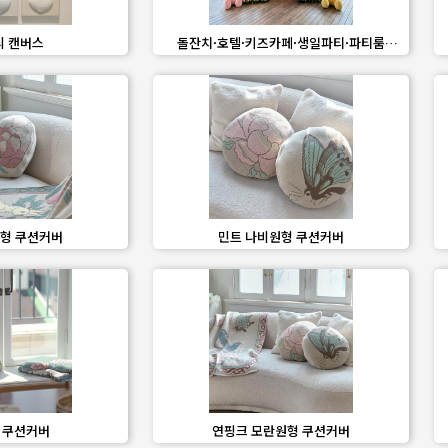
share
favorite_border
share
 캔버스
돌잔치·호텔·키즈카페·생일파티·파티룸
풍선장식 포토존 시공
share
favorite_border
share
형 쿠션커버
민트 나비원형 쿠션커버
share
favorite_border
share
 쿠션커버
연핑크 모란원형 쿠션커버