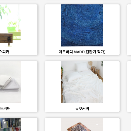
share
favorite_border
share
스피커
아트버디 MADE(김환기 작가)
share
favorite_border
share
트커버
듀벳커버