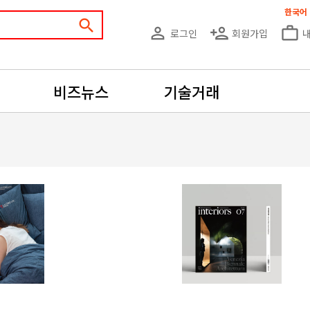
한국어
search
person_outline
person_add
work_outline
로그인
회원가입
비즈뉴스
기술거래