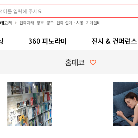
arrow_right
카테고리
건축자재
창호
공구
건축 설계ㆍ시공
기계설비
상
360 파노라마
전시 & 컨퍼런스
홈데코
favorite_border