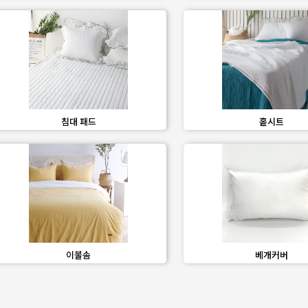
favorite_border
share
favorite_border
share
침대 패드
홑시트
favorite_border
share
favorite_border
share
이불솜
베개커버