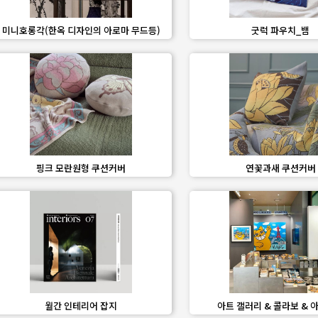
favorite_border
share
favorite_border
share
미니호롱각(한옥 디자인의 아로마 무드등)
굿럭 파우치_뱀
favorite_border
share
favorite_border
share
핑크 모란원형 쿠션커버
연꽃과새 쿠션커버
favorite_border
share
favorite_border
share
월간 인테리어 잡지
아트 갤러리 & 콜라보 & 