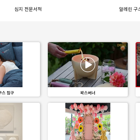
favorite_border
share
favorite_border
s
심지 전문서적
알레린 구
share
favorite_border
share
구스 침구
왁스버너