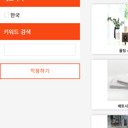
한국
키워드 검색
favorite_border
올림 
적용하기
favorite_border
매트시