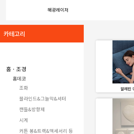
favorite_border
share
해광레이저
카테고리
홈ㆍ조경
홈데코
조화
favorite_border
알레린 
블라인드&그늘막&셔터
캔들&방향제
시계
커튼 봉&트랙&액세서리 등