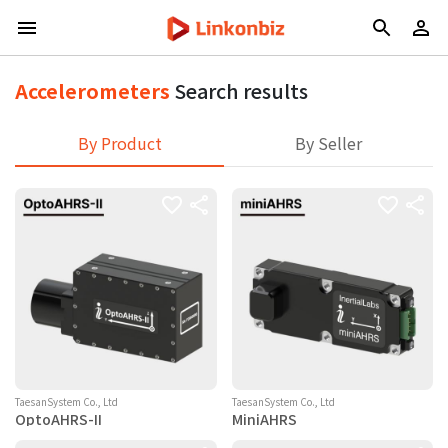
Accelerometers
Search results
By Product
By Seller
TaesanSystem Co., Ltd
TaesanSystem Co., Ltd
OptoAHRS-II
MiniAHRS