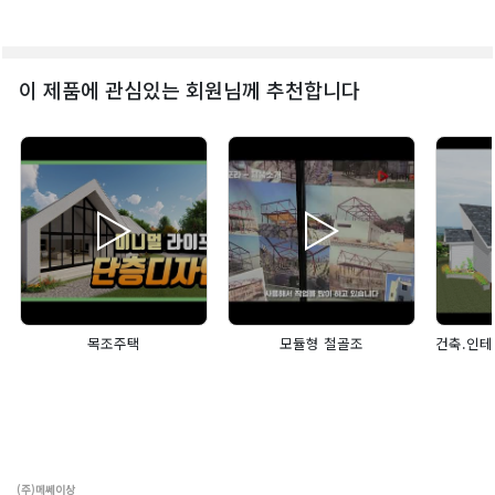
이 제품에 관심있는 회원님께 추천합니다
목조주택
모듈형 철골조
(주)메쎄이상