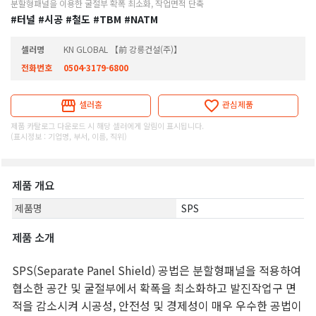
분할형패널을 이용한 굴절부 확폭 최소화, 작업면적 단축
#터널
#시공
#철도
#TBM
#NATM
셀러명
KN GLOBAL 【前 강릉건설(주)】
전화번호
0504-3179-6800
셀러홈
관심제품
제품 카탈로그 다운로드 시 해당 셀러에게 알림이 표시됩니다.
(표시정보 : 기업명, 부서, 이름, 직위)
제품 개요
제품명
SPS
제품 소개