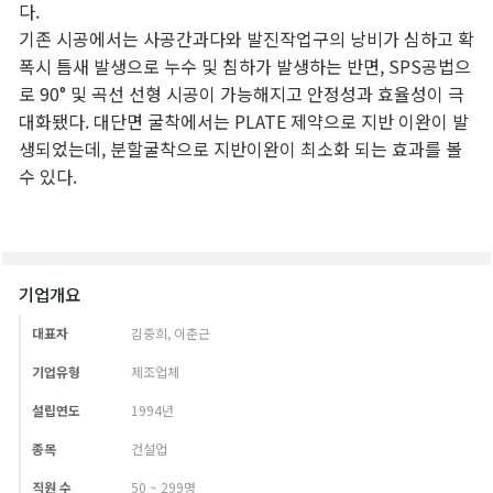
기업개요
대표자
김중희, 이춘근
기업유형
제조업체
설립연도
1994년
종목
건설업
직원 수
50 ~ 299명