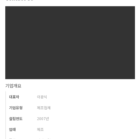
기업개요
대표자
이광식
기업유형
제조업체
설립연도
2007년
업태
제조