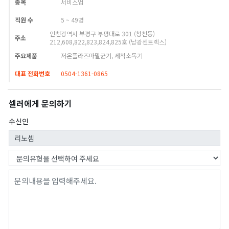
종목
서비스업
직원 수
5 ~ 49명
인천광역시 부평구 부평대로 301 (청천동)
주소
212,608,822,823,824,825호 (남광센트렉스)
주요제품
저온플라즈마멸균기, 세척소독기
대표 전화번호
0504-1361-0865
셀러에게 문의하기
수신인