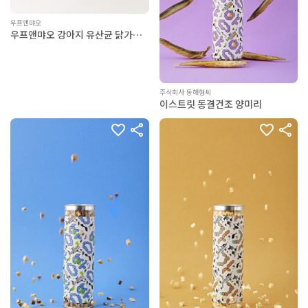
우프앤먀오
우프앤먀오 강아지 유산균 닭가슴
살 30g
주식회사 동해형씨
이스트릿 동결건조 양미리