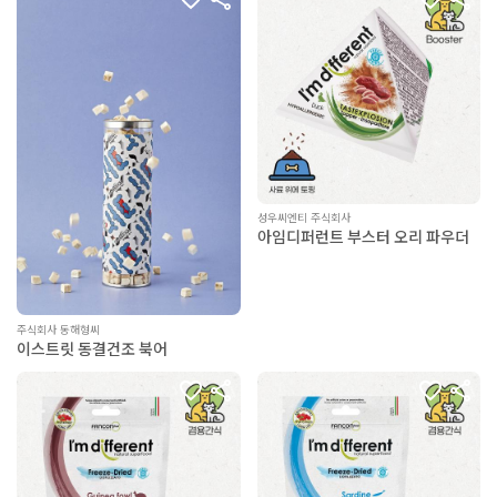
성우씨엔티 주식회사
아임디퍼런트 부스터 오리 파우더
주식회사 동해형씨
이스트릿 동결건조 북어