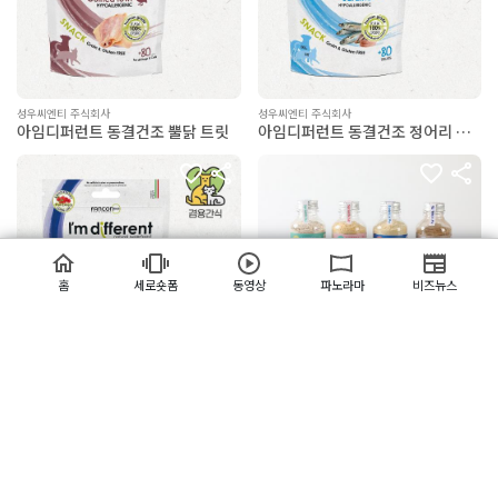
성우씨엔티 주식회사
성우씨엔티 주식회사
아임디퍼런트 동결건조 뿔닭 트릿
아임디퍼런트 동결건조 정어리 트
릿
홈
세로숏폼
동영상
파노라마
비즈뉴스
농업회사법인 주식회사 에코엠
루크!
성우씨엔티 주식회사
아임디퍼런트 동결건조 철갑상어
트릿
(주)메쎄이상
서울시 마포구 월드컵북로58길 9, ES타워
E-mail :
linkon@esgroup.net