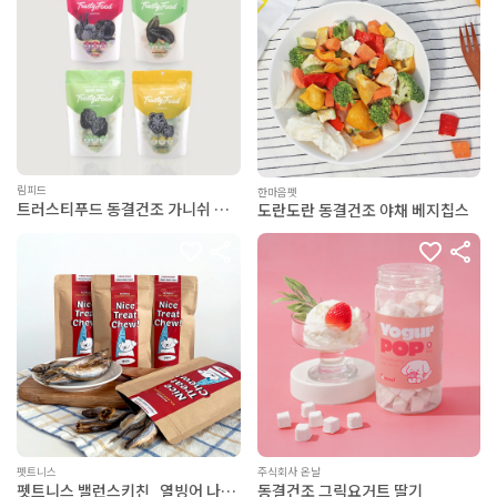
림피드
한마음펫
트러스티푸드 동결건조 가니쉬 토
도란도란 동결건조 야채 베지칩스
핑/트릿 6종
펫트니스
주식회사 온날
펫트니스 밸런스키친_열빙어 나이
동결건조 그릭요거트 딸기