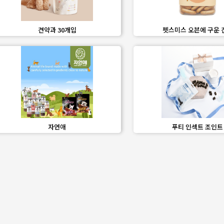
favorite_border
share
favorite_border
share
견약과 30개입
펫스미스 오븐에 구운 
favorite_border
share
favorite_border
share
자연애
푸티 인섹트 조인트