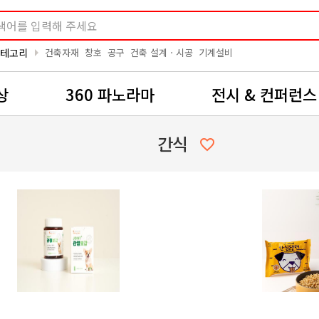
arrow_right
카테고리
건축자재
창호
공구
건축 설계ㆍ시공
기계설비
상
360 파노라마
전시 & 컨퍼런스
간식
favorite_border