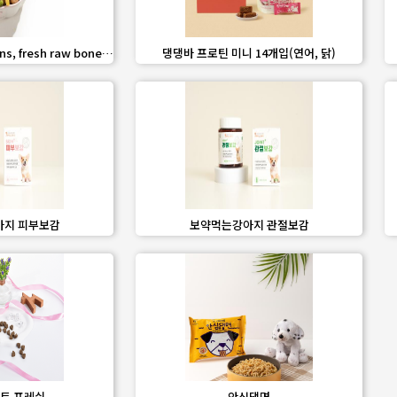
share
favorite_border
share
ins, fresh raw bone
댕댕바 프로틴 미니 14개입(연어, 닭)
esh grains, snacks,
tc
share
favorite_border
share
지 피부보감
보약먹는강아지 관절보감
share
favorite_border
share
트 프레쉬
안심댕면