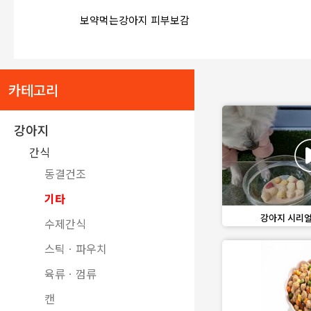
favorite_border
share
보약먹는강아지 피부보감
카테고리
강아지
간식
동결건조
기타
favorite_border
강아지 시리얼 
수제간식
스틱ㆍ파우치
육류ㆍ껌류
캔