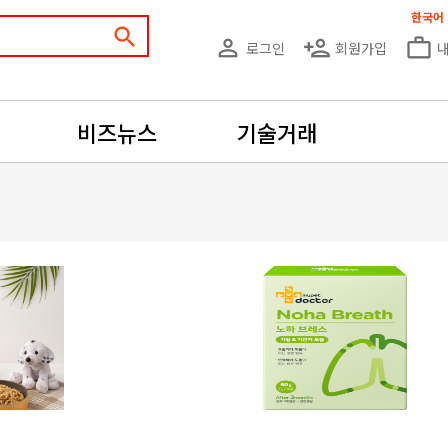
한국어
search
person_outline
person_add
work_outline
로그인
회원가입
비즈뉴스
기술거래