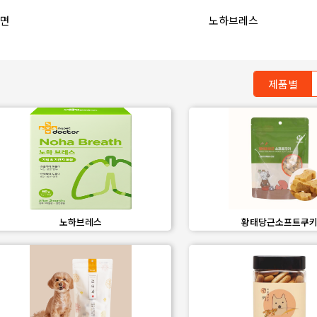
hare
favorite_border
share
면
노하브레스
제품별
favorite_border
share
favorite_border
share
노하브레스
황태당근소프트쿠