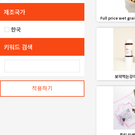
제조국가
favorite_border
Full price wet gra
and meat, frozen fr
e
한국
키워드 검색
favorite_border
보약먹는강아
적용하기
favorite_border
푸티 인섹