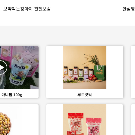
favorite_border
share
favorite_border
s
보약먹는강아지 관절보감
안심댕
share
favorite_border
share
애니팝 100g
루트릿덕